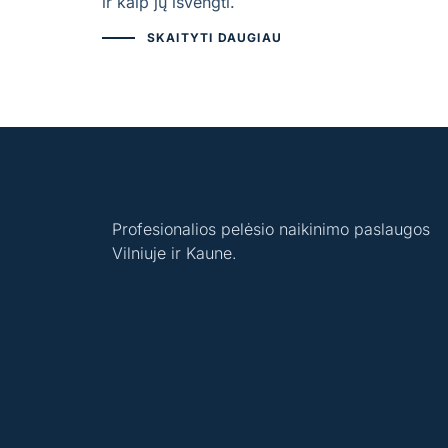
ir kaip jų išvengti.
SKAITYTI DAUGIAU
Profesionalios pelėsio naikinimo paslaugos
Vilniuje ir Kaune.