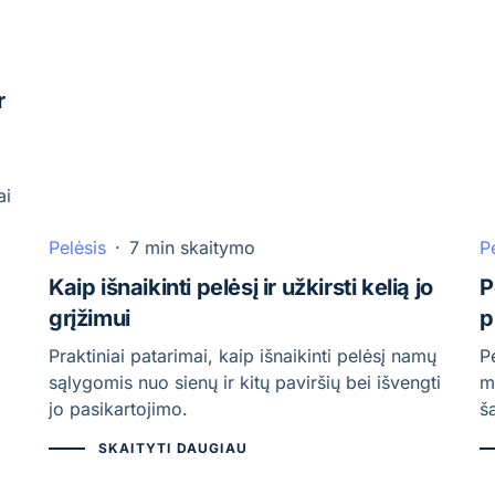
r
ai
Pelėsis
·
7 min skaitymo
P
Kaip išnaikinti pelėsį ir užkirsti kelią jo
P
grįžimui
p
Praktiniai patarimai, kaip išnaikinti pelėsį namų
P
sąlygomis nuo sienų ir kitų paviršių bei išvengti
m
jo pasikartojimo.
š
SKAITYTI DAUGIAU