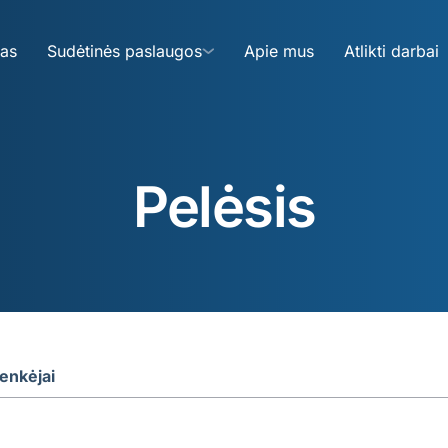
mas
Sudėtinės paslaugos
Apie mus
Atlikti darbai
Pelėsis
enkėjai