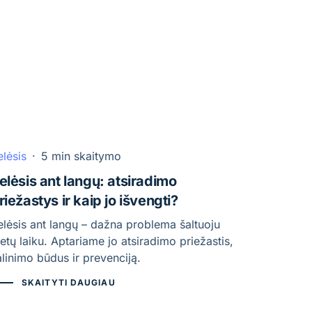
elėsis
·
5 min skaitymo
elėsis ant langų: atsiradimo
riežastys ir kaip jo išvengti?
elėsis ant langų – dažna problema šaltuoju
etų laiku. Aptariame jo atsiradimo priežastis,
alinimo būdus ir prevenciją.
SKAITYTI DAUGIAU