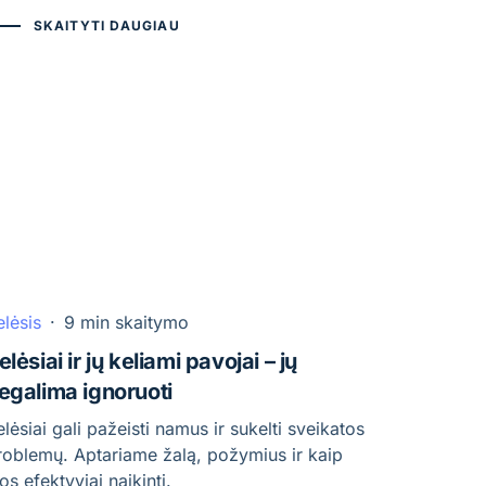
SKAITYTI DAUGIAU
elėsis
·
9 min skaitymo
elėsiai ir jų keliami pavojai – jų
egalima ignoruoti
elėsiai gali pažeisti namus ir sukelti sveikatos
roblemų. Aptariame žalą, požymius ir kaip
os efektyviai naikinti.