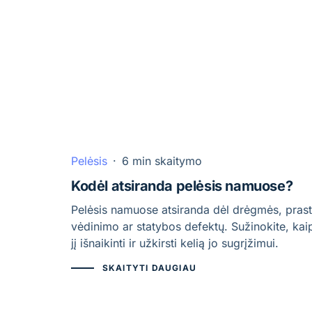
Pelėsis
·
6 min skaitymo
Kodėl atsiranda pelėsis namuose?
Pelėsis namuose atsiranda dėl drėgmės, pras
vėdinimo ar statybos defektų. Sužinokite, kai
jį išnaikinti ir užkirsti kelią jo sugrįžimui.
SKAITYTI DAUGIAU