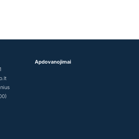
Apdovanojimai
1
.lt
lnius
00)