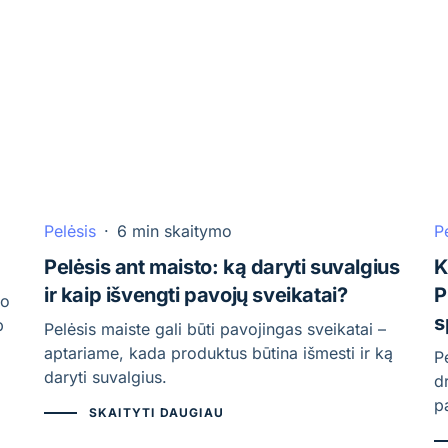
Pelėsis
·
6 min skaitymo
P
Pelėsis ant maisto: ką daryti suvalgius
K
ir kaip išvengti pavojų sveikatai?
P
to
s
p
Pelėsis maiste gali būti pavojingas sveikatai –
aptariame, kada produktus būtina išmesti ir ką
P
daryti suvalgius.
d
pa
SKAITYTI DAUGIAU