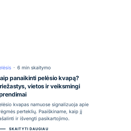
elėsis
·
6 min skaitymo
aip panaikinti pelėsio kvapą?
riežastys, vietos ir veiksmingi
prendimai
elėsio kvapas namuose signalizuoja apie
rėgmės perteklių. Paaiškiname, kaip jį
šalinti ir išvengti pasikartojimo.
SKAITYTI DAUGIAU