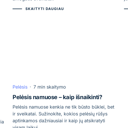
SKAITYTI DAUGIAU
Pelėsis
·
7 min skaitymo
Pelėsis namuose – kaip išnaikinti?
Pelėsis namuose kenkia ne tik būsto būklei, bet
ir sveikatai. Sužinokite, kokios pelėsių rūšys
aptinkamos dažniausiai ir kaip jų atsikratyti
ia
visam laikui.