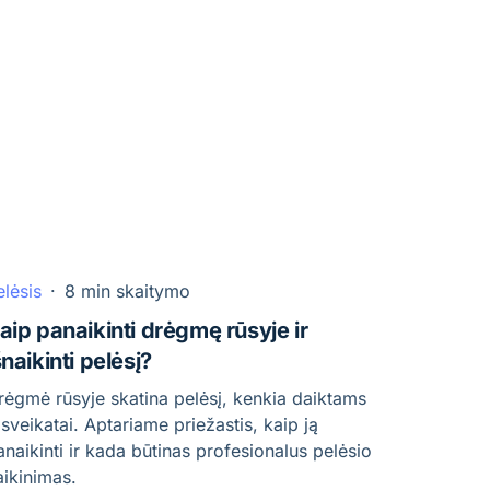
elėsis
·
8 min skaitymo
aip panaikinti drėgmę rūsyje ir
šnaikinti pelėsį?
rėgmė rūsyje skatina pelėsį, kenkia daiktams
r sveikatai. Aptariame priežastis, kaip ją
anaikinti ir kada būtinas profesionalus pelėsio
aikinimas.