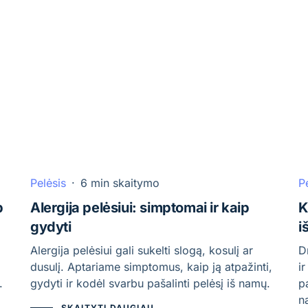
Pelėsis
·
6 min skaitymo
P
p
Alergija pelėsiui: simptomai ir kaip
K
gydyti
i
Alergija pelėsiui gali sukelti slogą, kosulį ar
D
dusulį. Aptariame simptomus, kaip ją atpažinti,
i
.
gydyti ir kodėl svarbu pašalinti pelėsį iš namų.
p
n
SKAITYTI DAUGIAU