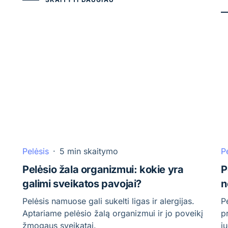
Pelėsis
·
5 min skaitymo
P
Pelėsio žala organizmui: kokie yra
P
galimi sveikatos pavojai?
n
Pelėsis namuose gali sukelti ligas ir alergijas.
P
Aptariame pelėsio žalą organizmui ir jo poveikį
p
žmogaus sveikatai.
ju