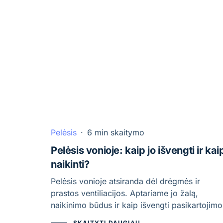
Pelėsis
·
6 min skaitymo
Pelėsis vonioje: kaip jo išvengti ir kai
naikinti?
Pelėsis vonioje atsiranda dėl drėgmės ir
prastos ventiliacijos. Aptariame jo žalą,
naikinimo būdus ir kaip išvengti pasikartojimo
SKAITYTI DAUGIAU