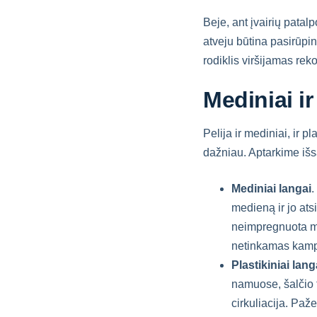
Beje, ant įvairių patal
atveju būtina pasirūpin
rodiklis viršijamas r
Mediniai ir
Pelija ir mediniai, ir pl
dažniau. Aptarkime iš
Mediniai langai
.
medieną ir jo ats
neimpregnuota me
netinkamas kamp
Plastikiniai lang
namuose, šalčio t
cirkuliacija. Paž