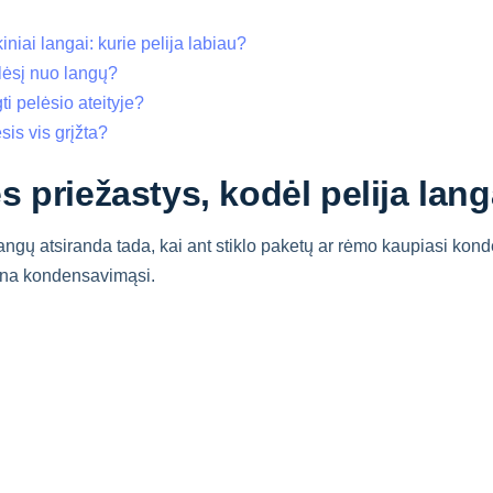
kiniai langai: kurie pelija labiau?
elėsį nuo langų?
ti pelėsio ateityje?
ėsis vis grįžta?
s priežastys, kodėl pelija lang
langų atsiranda tada, kai ant stiklo paketų ar rėmo kaupiasi kon
ina kondensavimąsi.