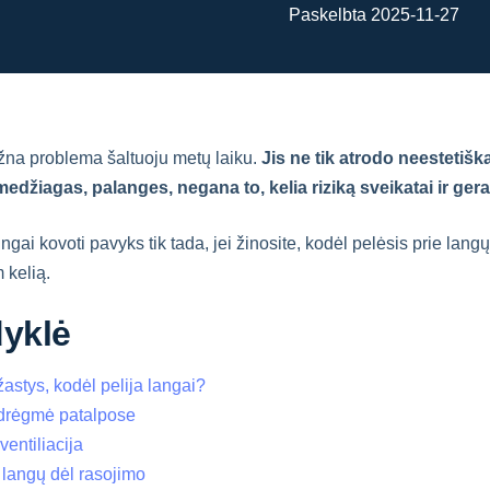
Paskelbta 2025-11-27
žna problema šaltuoju metų laiku.
Jis ne tik atrodo neestetiška
džiagas, palanges, negana to, kelia riziką sveikatai ir ger
ai kovoti pavyks tik tada, jei žinosite, kodėl pelėsis prie langų
m kelią.
dyklė
astys, kodėl pelija langai?
 drėgmė patalpose
entiliacija
 langų dėl rasojimo