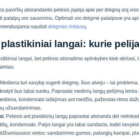
pos paviršių atsirandantis pelėsis įspėja apie per drėgną orą viso
ti patalpų oro sausinimu. Optimali oro drėgmė patalpose yra apie
ekomenduojama naudoti
drėgmės rinktuvą
.
 plastikiniai langai: kurie pelij
astikiniai langai, bet pelėsio atsiradimo aplinkybės kiek skiriasi, t
samiau.
 Mediena turi savybę sugerti drėgmę, šiuo atveju – tai problema. 
ikratyti bus labai sunku. Paprastai medinių langų pelijimą lemia
diena, kondensato lašėjimas ant medžio, pažeistas rėmo dažų
ų užsandarinimas.
ai
. Pelėsis ant plastikinių langų paprastai atsiranda dėl netin
iltų, kondensato. Patys langai yra labai sandarūs, todėl nevykst
eidžiamiausios vietos: sandarinimo gumos, palangių kampai, plas