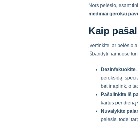
Nors pelėsio, esant t
mediniai gerokai pav
Kaip pašal
Įvertinkite, ar pelėsio 
išbandyti namuose tur
Dezinfekuokite
.
peroksidą, specia
bet ir aplink, o t
Pašalinkite iš p
kartus per dieną
Nuvalykite pala
pelėsis, todėl tarp