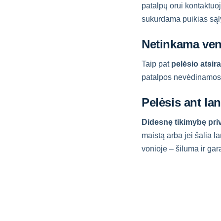
patalpų orui kontaktuo
sukurdama puikias sąl
Netinkama vent
Taip pat
pelėsio atsir
patalpos nevėdinamos, j
Pelėsis ant la
Didesnę tikimybę privi
maistą arba jei šalia l
vonioje – šiluma ir gara