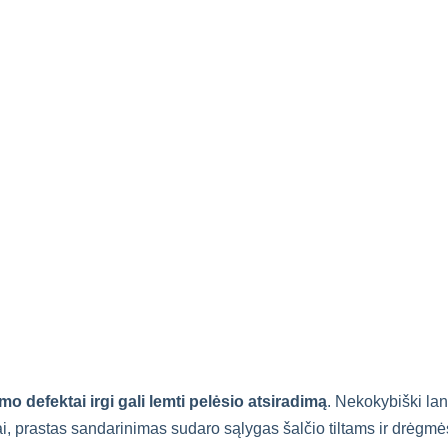
o defektai irgi gali lemti pelėsio atsiradimą
. Nekokybiški la
, prastas sandarinimas sudaro sąlygas šalčio tiltams ir drėgmė