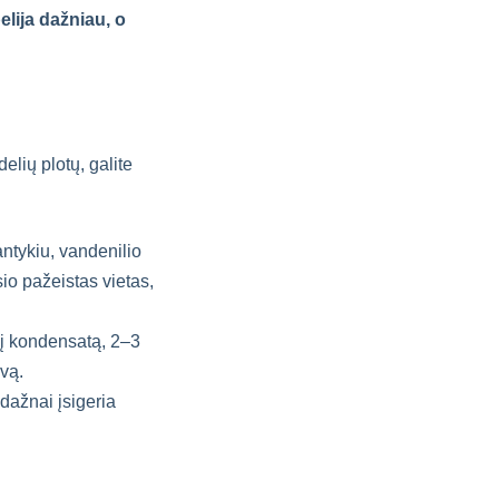
pelija dažniau, o
elių plotų, galite
antykiu, vandenilio
io pažeistas vietas,
sį kondensatą, 2–3
vą.
 dažnai įsigeria