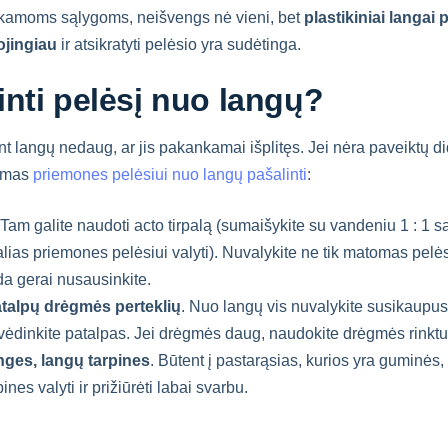
inkamoms sąlygoms, neišvengs nė vieni, bet
plastikiniai langai 
ojingiau
ir atsikratyti pelėsio yra sudėtinga.
inti pelėsį nuo langų?
ant langų nedaug, ar jis pakankamai išplitęs. Jei nėra paveiktų did
imas
priemones pelėsiui nuo langų pašalinti
:
 Tam galite naudoti acto tirpalą (sumaišykite su vandeniu 1 : 1 s
lias priemones pelėsiui valyti). Nuvalykite ne tik matomas pelės
ada gerai nusausinkite.
atalpų drėgmės perteklių
. Nuo langų vis nuvalykite susikaupu
 vėdinkite patalpas. Jei drėgmės daug, naudokite drėgmės rinktu
nges, langų
tarpines
. Būtent į pastarąsias, kurios yra guminės,
ines valyti ir prižiūrėti labai svarbu.