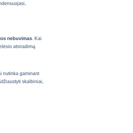
ondensuojasi,
r jos nebuvimas
. Kai
elėsio atsiradimą.
tai nutinka gaminant
džiaustyti skalbiniai,