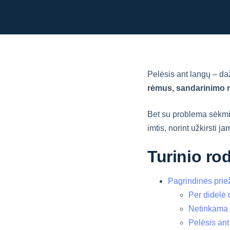
Pelėsis ant langų – da
rėmus, sandarinimo me
Bet su problema sėkming
imtis, norint užkirsti ja
Turinio ro
Pagrindinės priež
Per didelė
Netinkama v
Pelėsis ant