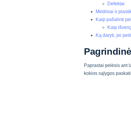
Defektai
Mediniai ir plasti
Kaip pašalinti p
Kaip išveng
Ką daryti, jei pel
Pagrindinė
Paprastai pelėsis ant 
kokios sąlygos paskat