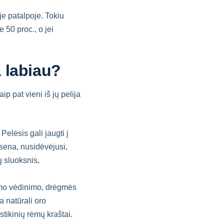
je patalpoje. Tokiu
 50 proc., o jei
a labiau?
aip pat vieni iš jų pelija
Pelėsis gali įaugti į
 sena, nusidėvėjusi,
 sluoksnis,
kamo vėdinimo, drėgmės
a natūrali oro
tikinių rėmų kraštai.