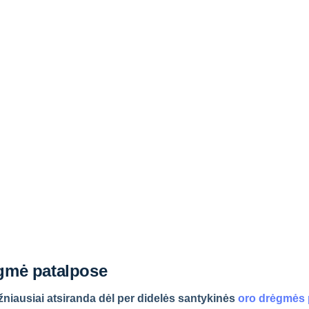
ėgmė patalpose
žniausiai atsiranda dėl per didelės santykinės
oro drėgmės 