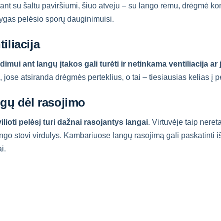
jant su šaltu paviršiumi, šiuo atveju – su lango rėmu, drėgmė k
ygas pelėsio sporų dauginimuisi.
iliacija
adimui ant langų įtakos gali turėti ir netinkama ventiliacija a
ose atsiranda drėgmės perteklius, o tai – tiesiausias kelias į p
ngų dėl rasojimo
lioti pelėsį turi dažnai rasojantys langai
. Virtuvėje taip nere
ango stovi virdulys. Kambariuose langų rasojimą gali paskatinti iš
i.