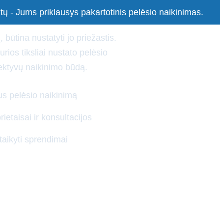
yrimai
tų - Jums priklausys pakartotinis pelėsio naikinimas.
, būtina nustatyti jo priežastis.
ios tiksliai nustato pelėsio
fektyvų naikinimo būdą.
Sudėtinės paslaugos
Apie mus
Atlikti darbai
s pelėsio naikinimą
etaisai ir konsultacijos
itaikyti sprendimai