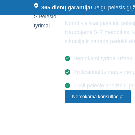
Pelėsio t
Pagrindinis
365 dienų garantija!
Jeigu pelėsis grįž
>
Pelėsio
Norint visiškai pašalinti pelėsį
tyrimai
Naudojame 5–7 metodikas, kur
situaciją ir padeda parinkti e
Pelėsio naikinimas
Nemokami tyrimai užsakiu
Profesionalūs matavimo pri
Tiksli pelėsio analizė ir pr
Nemokama konsultacija