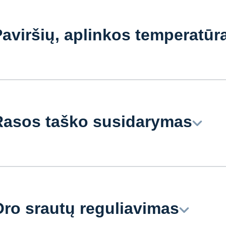
aviršių, aplinkos temperatūr
asos taško susidarymas
ro srautų reguliavimas