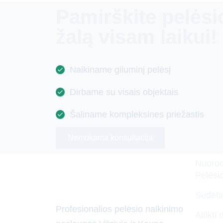
Pamirškite pelėsi
žalą visam laikui!
Naikiname giluminį pelėsį
Dirbame su visais objektais
Šaliname kompleksines priežastis
Nemokama konsultacija
Nuoro
Pelėsi
Sudėti
Profesionalios pelėsio naikinimo
Atlikti 