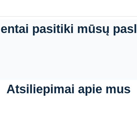
ientai pasitiki mūsų pa
Atsiliepimai apie mus
Daugiau atsiliepimų