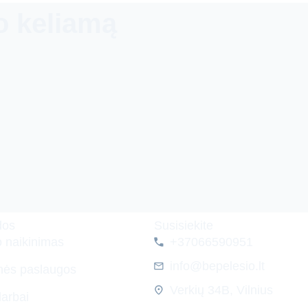
o keliamą
dos
Susisiekite
o naikinimas
+37066590951
info@bepelesio.lt
nės paslaugos
Verkių 34B, Vilnius
darbai