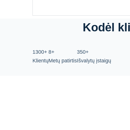
Kodėl kl
1300+
8+
350+
Klientų
Metų patirtis
Išvalytų įstaigų