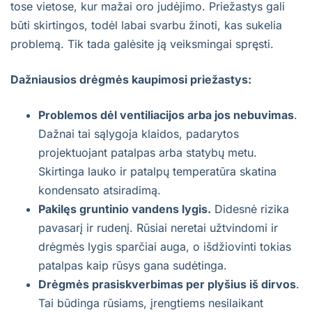
tose vietose, kur mažai oro judėjimo. Priežastys gali
būti skirtingos, todėl labai svarbu žinoti, kas sukelia
problemą. Tik tada galėsite ją veiksmingai spręsti.
Dažniausios drėgmės kaupimosi priežastys:
Problemos dėl ventiliacijos arba jos nebuvimas
.
Dažnai tai sąlygoja klaidos, padarytos
projektuojant patalpas arba statybų metu.
Skirtinga lauko ir patalpų temperatūra skatina
kondensato atsiradimą.
Pakilęs gruntinio vandens lygis.
Didesnė rizika
pavasarį ir rudenį. Rūsiai neretai užtvindomi ir
drėgmės lygis sparčiai auga, o išdžiovinti tokias
patalpas kaip rūsys gana sudėtinga.
Drėgmės prasiskverbimas per plyšius iš dirvos
.
Tai būdinga rūsiams, įrengtiems nesilaikant