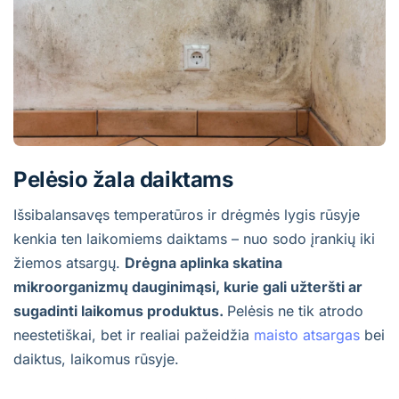
Pelėsio žala daiktams
Išsibalansavęs temperatūros ir drėgmės lygis rūsyje
kenkia ten laikomiems daiktams – nuo sodo įrankių iki
žiemos atsargų.
Drėgna aplinka skatina
mikroorganizmų dauginimąsi, kurie gali užteršti ar
sugadinti laikomus produktus.
Pelėsis ne tik atrodo
neestetiškai, bet ir realiai pažeidžia
maisto atsargas
bei
daiktus, laikomus rūsyje.