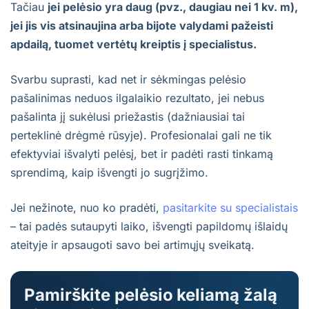
Tačiau
jei pelėsio yra daug (pvz., daugiau nei 1 kv. m),
jei jis vis atsinaujina arba bijote valydami pažeisti
apdailą, tuomet vertėtų kreiptis į specialistus.
Svarbu suprasti, kad net ir sėkmingas pelėsio
pašalinimas neduos ilgalaikio rezultato, jei nebus
pašalinta jį sukėlusi priežastis (dažniausiai tai
perteklinė drėgmė rūsyje). Profesionalai gali ne tik
efektyviai išvalyti pelėsį, bet ir padėti rasti tinkamą
sprendimą, kaip išvengti jo sugrįžimo.
Jei nežinote, nuo ko pradėti,
pasitarkite su specialistais
– tai padės sutaupyti laiko, išvengti papildomų išlaidų
ateityje ir apsaugoti savo bei artimųjų sveikatą.
Pamirškite pelėsio keliamą žalą