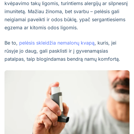
kvėpavimo takų ligomis, turintiems alergijų ar silpnesnį
imunitetą. Mažiau žinoma, bet svarbu – pelėsis gali
neigiamai paveikti ir odos būklę, ypač sergantiesiems
egzema ar kitomis odos ligomis.
Be to,
pelėsis skleidžia nemalonų kvapą
, kuris, jei
rūsyje jo daug, gali pasklisti ir į gyvenamąsias
patalpas, taip blogindamas bendrą namų komfortą.