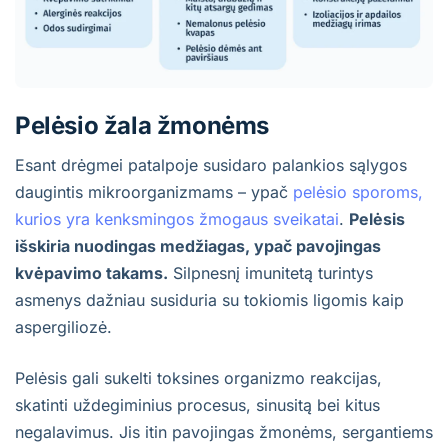
Pelėsio žala žmonėms
Esant drėgmei patalpoje susidaro palankios sąlygos
daugintis mikroorganizmams – ypač
pelėsio sporoms,
kurios yra kenksmingos žmogaus sveikatai
.
Pelėsis
išskiria nuodingas medžiagas, ypač pavojingas
kvėpavimo takams.
Silpnesnį imunitetą turintys
asmenys dažniau susiduria su tokiomis ligomis kaip
aspergiliozė.
Pelėsis gali sukelti toksines organizmo reakcijas,
skatinti uždegiminius procesus, sinusitą bei kitus
negalavimus. Jis itin pavojingas žmonėms, sergantiems