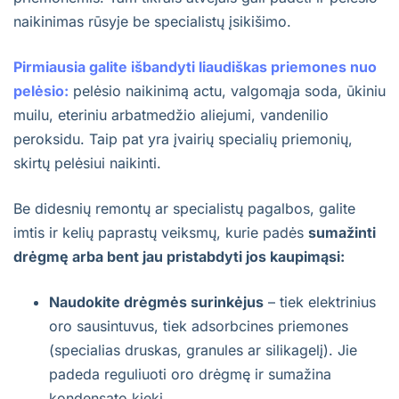
naikinimas rūsyje be specialistų įsikišimo.
Pirmiausia galite išbandyti liaudiškas priemones nuo
pelėsio:
pelėsio naikinimą actu, valgomąja soda, ūkiniu
muilu, eteriniu arbatmedžio aliejumi, vandenilio
peroksidu. Taip pat yra įvairių specialių priemonių,
skirtų pelėsiui naikinti.
Be didesnių remontų ar specialistų pagalbos, galite
imtis ir kelių paprastų veiksmų, kurie padės
sumažinti
drėgmę arba bent jau pristabdyti jos kaupimąsi:
Naudokite drėgmės surinkėjus
– tiek elektrinius
oro sausintuvus, tiek adsorbcines priemones
(specialias druskas, granules ar silikagelį). Jie
padeda reguliuoti oro drėgmę ir sumažina
kondensato kiekį.