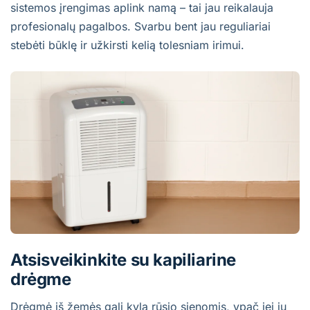
sistemos įrengimas aplink namą – tai jau reikalauja
profesionalų pagalbos. Svarbu bent jau reguliariai
stebėti būklę ir užkirsti kelią tolesniam irimui.
Atsisveikinkite su kapiliarine
drėgme
Drėgmė iš žemės gali kyla rūsio sienomis, ypač jei jų