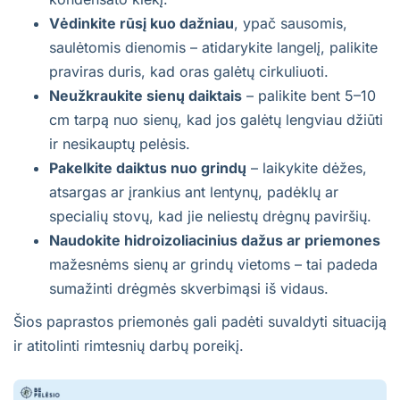
Vėdinkite rūsį kuo dažniau
, ypač sausomis,
saulėtomis dienomis – atidarykite langelį, palikite
praviras duris, kad oras galėtų cirkuliuoti.
Neužkraukite sienų daiktais
– palikite bent 5–10
cm tarpą nuo sienų, kad jos galėtų lengviau džiūti
ir nesikauptų pelėsis.
Pakelkite daiktus nuo grindų
– laikykite dėžes,
atsargas ar įrankius ant lentynų, padėklų ar
specialių stovų, kad jie neliestų drėgnų paviršių.
Naudokite hidroizoliacinius dažus ar priemones
mažesnėms sienų ar grindų vietoms – tai padeda
sumažinti drėgmės skverbimąsi iš vidaus.
Šios paprastos priemonės gali padėti suvaldyti situaciją
ir atitolinti rimtesnių darbų poreikį.