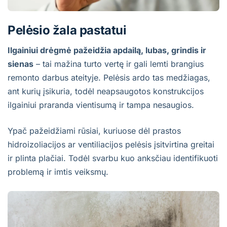
Pelėsio žala pastatui
Ilgainiui drėgmė pažeidžia apdailą, lubas, grindis ir
sienas
– tai mažina turto vertę ir gali lemti brangius
remonto darbus ateityje. Pelėsis ardo tas medžiagas,
ant kurių įsikuria, todėl neapsaugotos konstrukcijos
ilgainiui praranda vientisumą ir tampa nesaugios.
Ypač pažeidžiami rūsiai, kuriuose dėl prastos
hidroizoliacijos ar ventiliacijos pelėsis įsitvirtina greitai
ir plinta plačiai. Todėl svarbu kuo anksčiau identifikuoti
problemą ir imtis veiksmų.