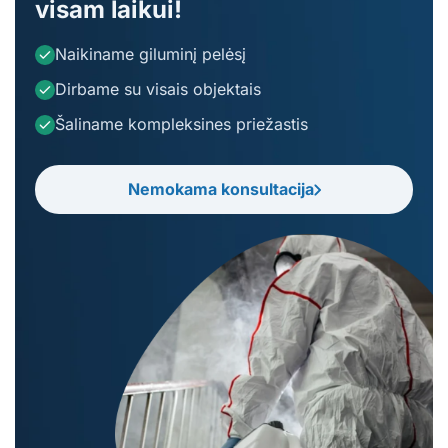
visam laikui!
Naikiname giluminį pelėsį
Dirbame su visais objektais
Šaliname kompleksines priežastis
Nemokama konsultacija