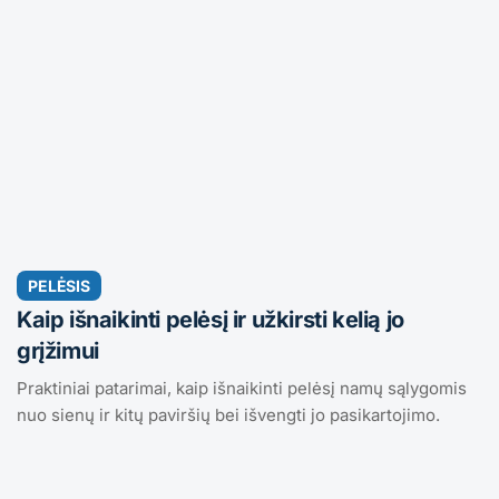
PELĖSIS
Kaip išnaikinti pelėsį ir užkirsti kelią jo
grįžimui
Praktiniai patarimai, kaip išnaikinti pelėsį namų sąlygomis
nuo sienų ir kitų paviršių bei išvengti jo pasikartojimo.