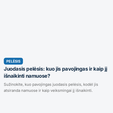
PELĖSIS
Juodasis pelėsis: kuo jis pavojingas ir kaip jį
išnaikinti namuose?
Sužinokite, kuo pavojingas juodasis pelėsis, kodėl jis
atsiranda namuose ir kaip veiksmingai jį išnaikinti.