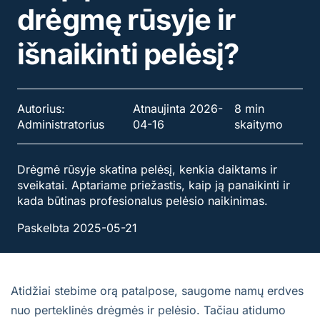
drėgmę rūsyje ir
išnaikinti pelėsį?
Autorius:
Atnaujinta 2026-
8 min
Administratorius
04-16
skaitymo
Drėgmė rūsyje skatina pelėsį, kenkia daiktams ir
sveikatai. Aptariame priežastis, kaip ją panaikinti ir
kada būtinas profesionalus pelėsio naikinimas.
Paskelbta 2025-05-21
Atidžiai stebime orą patalpose, saugome namų erdves
nuo perteklinės drėgmės ir pelėsio. Tačiau atidumo