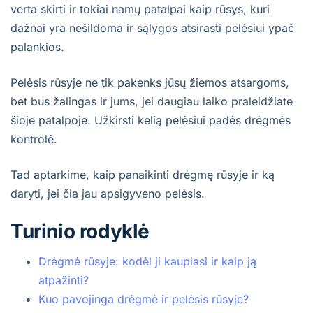
verta skirti ir tokiai namų patalpai kaip rūsys, kuri
dažnai yra nešildoma ir sąlygos atsirasti pelėsiui ypač
palankios.
Pelėsis rūsyje ne tik pakenks jūsų žiemos atsargoms,
bet bus žalingas ir jums, jei daugiau laiko praleidžiate
šioje patalpoje. Užkirsti kelią pelėsiui padės drėgmės
kontrolė.
Tad aptarkime, kaip panaikinti drėgmę rūsyje ir ką
daryti, jei čia jau apsigyveno pelėsis.
Turinio rodyklė
Drėgmė rūsyje: kodėl ji kaupiasi ir kaip ją
atpažinti?
Kuo pavojinga drėgmė ir pelėsis rūsyje?