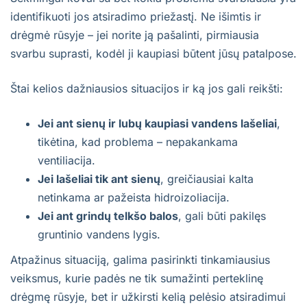
identifikuoti jos atsiradimo priežastį. Ne išimtis ir
drėgmė rūsyje – jei norite ją pašalinti, pirmiausia
svarbu suprasti, kodėl ji kaupiasi būtent jūsų patalpose.
Štai kelios dažniausios situacijos ir ką jos gali reikšti:
Jei ant sienų ir lubų kaupiasi vandens lašeliai
,
tikėtina, kad problema – nepakankama
ventiliacija.
Jei lašeliai tik ant sienų
, greičiausiai kalta
netinkama ar pažeista hidroizoliacija.
Jei ant grindų telkšo balos
, gali būti pakilęs
gruntinio vandens lygis.
Atpažinus situaciją, galima pasirinkti tinkamiausius
veiksmus, kurie padės ne tik sumažinti perteklinę
drėgmę rūsyje, bet ir užkirsti kelią pelėsio atsiradimui