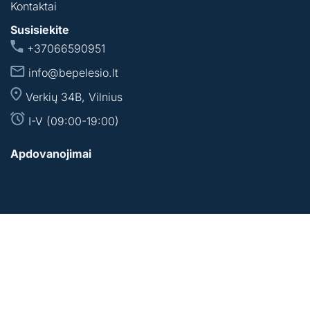
Kontaktai
Susisiekite
+37066590951
info@bepelesio.lt
Verkių 34B, Vilnius
I-V (09:00-19:00)
Apdovanojimai
© 2026 Be Pelėsio. Visos teisės saugomos.