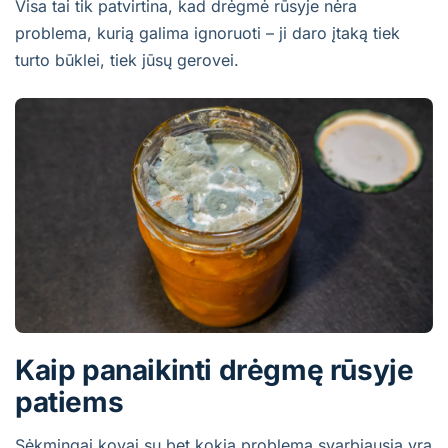
Visa tai tik patvirtina, kad drėgmė rūsyje nėra
problema, kurią galima ignoruoti – ji daro įtaką tiek
turto būklei, tiek jūsų gerovei.
Kaip panaikinti drėgmę rūsyje
patiems
Sėkmingai kovai su bet kokia problema svarbiausia yra