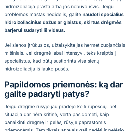
hidroizoliacija prasta arba jos nebuvo išvis. Jeigu
problemos mastas nedidelis, galite
naudoti specialius
hidroizoliacinius dažus ar glaistus, skirtus drėgmės
barjerui sudaryti iš vidaus.
Jei sienos įtrūkusios, užtaisykite jas hermetizuojančiais
mišiniais. Jei drėgmė labai intensyvi, teks kreiptis į
specialistus, kad būtų sustiprinta visa sienų
hidroizoliacija iš lauko pusės.
Papildomos priemonės: ką dar
galite padaryti patys?
Jeigu drėgmė rūsyje jau pradėjo kelti rūpesčių, bet
situacija dar nėra kritinė, verta pasidomėti, kaip
panaikinti drėgmę ir pelėsį rūsyje paprastomis
priemonėmis. Tam tikrais atvejais gali padėti ir pelėsio