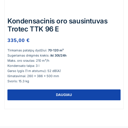
Kondensacinis oro sausintuvas
Trotec TTK 96 E
335,00 €
Tinkamas patalpų dydžiui:
70-120 m²
Sugeriamas drėgmės kiekis:
iki 30l/24h
Maks. oro srautas: 210 m³/h
Kondensato talpa: 3 l
Garso lygis (1 m atstumu): 52 dB(A)
Išmatavimai: 260 x 386 x 500 mm
Svoris: 15.3 kg
DAUGIAU