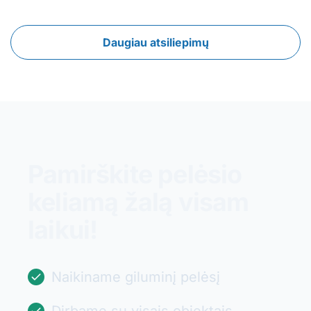
Daugiau atsiliepimų
Pamirškite pelėsio
keliamą žalą visam
laikui!
Naikiname giluminį pelėsį
Dirbame su visais objektais