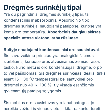
Drėgmės surinkėjų tipai
Yra du pagrindiniai drėgmės surinkėjų tipai, tai
kondensacinis ir absorbcinis. Absorbcinio tipo
drėgmės surinkėjai naudojami patalpose, kuriose yra
žema oro temperatūra.
Absorbcinis daugiau skirtas
specializuotose vietose, arba rūsiuose.
Buityje naudojami
kondensaciniai oro sausintuvai
.
Šie savo veikimo principu yra analogiški šilumos
siurbliams, kuriuose oras atvėsinamas žemiau rasos
taško, kurio metu iš oro kondensuojasi drėgmė, o po
to vėl pašildomas. Šis drėgmės surinkėjas idealiai tinka
o
esant 15 – 30
C temperatūrai bei santykinei oro
drėgmei nuo 40 iki 100 %, t.y visada esančiomis
gyvenamųjų patalpų sąlygomis.
Šis mobilus oro sausintuvas yra labai patogus, jo
nereikia vežioti iš vienos vietos į kitą, pakanka turėti