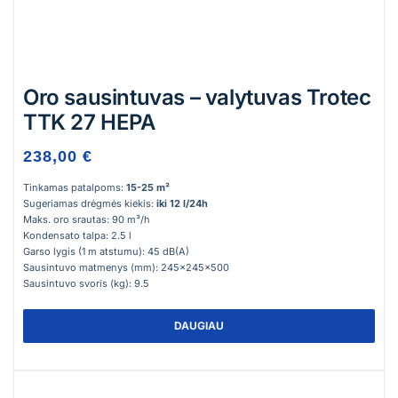
Oro sausintuvas – valytuvas Trotec
TTK 27 HEPA
238,00 €
Tinkamas patalpoms:
15-25 m²
Sugeriamas drėgmės kiekis:
iki 12 l/24h
Maks. oro srautas: 90 m³/h
Kondensato talpa: 2.5 l
Garso lygis (1 m atstumu): 45 dB(A)
Sausintuvo matmenys (mm): 245x245x500
Sausintuvo svoris (kg): 9.5
DAUGIAU