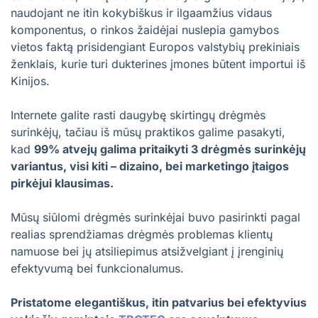
naudojant ne itin kokybiškus ir ilgaamžius vidaus
komponentus, o rinkos žaidėjai nuslepia gamybos
vietos faktą prisidengiant Europos valstybių prekiniais
ženklais, kurie turi dukterines įmones būtent importui iš
Kinijos.
Internete galite rasti daugybę skirtingų drėgmės
surinkėjų, tačiau iš mūsų praktikos galime pasakyti,
kad
99% atvejų galima pritaikyti 3 drėgmės surinkėjų
variantus, visi kiti – dizaino, bei marketingo įtaigos
pirkėjui klausimas.
Mūsų siūlomi drėgmės surinkėjai buvo pasirinkti pagal
realias sprendžiamas drėgmės problemas klientų
namuose bei jų atsiliepimus atsižvelgiant į įrenginių
efektyvumą bei funkcionalumus.
Pristatome elegantiškus, itin patvarius bei efektyvius