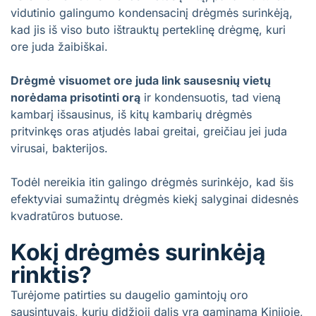
vidutinio galingumo kondensacinį drėgmės surinkėją,
kad jis iš viso buto ištrauktų perteklinę drėgmę, kuri
ore juda žaibiškai.
Drėgmė visuomet ore juda link sausesnių vietų
norėdama prisotinti orą
ir kondensuotis, tad vieną
kambarį išsausinus, iš kitų kambarių drėgmės
pritvinkęs oras atjudės labai greitai, greičiau jei juda
virusai, bakterijos.
Todėl nereikia itin galingo drėgmės surinkėjo, kad šis
efektyviai sumažintų drėgmės kiekį salyginai didesnės
kvadratūros butuose.
Kokį drėgmės surinkėją
rinktis?
Turėjome patirties su daugelio gamintojų oro
sausintuvais, kurių didžioji dalis yra gaminama Kinijoje,