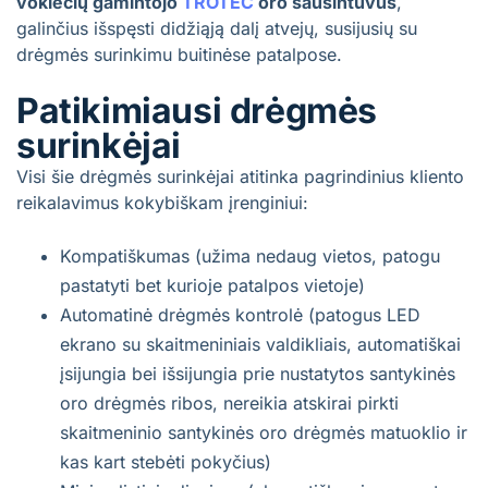
vokiečių gamintojo
TROTEC
oro sausintuvus
,
galinčius išspęsti didžiąją dalį atvejų, susijusių su
drėgmės surinkimu buitinėse patalpose.
Patikimiausi drėgmės
surinkėjai
Visi šie drėgmės surinkėjai atitinka pagrindinius kliento
reikalavimus kokybiškam įrenginiui:
Kompatiškumas (užima nedaug vietos, patogu
pastatyti bet kurioje patalpos vietoje)
Automatinė drėgmės kontrolė (patogus LED
ekrano su skaitmeniniais valdikliais, automatiškai
įsijungia bei išsijungia prie nustatytos santykinės
oro drėgmės ribos, nereikia atskirai pirkti
skaitmeninio santykinės oro drėgmės matuoklio ir
kas kart stebėti pokyčius)