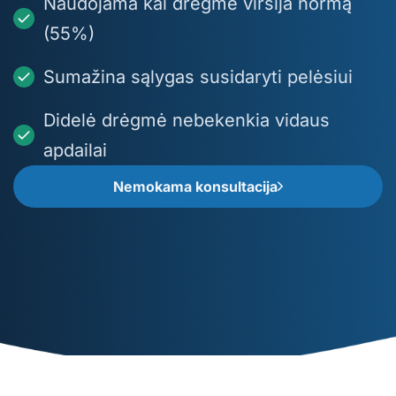
Naudojama kai drėgmė viršija normą
(55%)
Sumažina sąlygas susidaryti pelėsiui
Didelė drėgmė nebekenkia vidaus
apdailai
Nemokama konsultacija