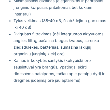
Minimalistinis dizainas (elegantiškas ir paprastas
įrenginio korpusas pritaikomas bet kokiam
interjerui)
Tylus veikimas (38-40 dB, šnabždėjimo garsumas
iki 40 dB)
Dvigubas filtravimas (dėl integruotos aktyvuotos
anglies filtrų, pašalina blogus kvapus, surenka
žiedadulekes, bakterijas, sumažina lakiųjų
organinių junginių kiekį ore)
Kainos ir kokybės santykis (kokybiški oro
sausintuvai yra brangūs, ypatingai skirti
didesnėms patalpoms, tačiau apie patalpų dydį ir
drėgmės judėjimą ore jau aptarėme)