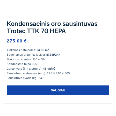
Kondensacinis oro sausintuvas
Trotec TTK 70 HEPA
275,00 €
Tinkamas patalpoms:
iki 50 m²
Sugeriamas drėgmės kiekis:
iki 24l/24h
Maks. oro srautas: 140 m³/h
Kondensato talpa: 6.5 l
Garso lygis (1 m atstumu): 48 dB(A)
Sausintuvo matmenys (mm): 225 x 340 x 565
Sausintuvo svoris (kg): 14.5
DAUGIAU