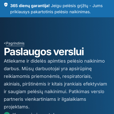
365 dienų garantija!
Jeigu pelėsis grįžtų - Jums
priklausys pakartotinis pelėsio naikinimas.
Pagrindinis
>
Paslaugos verslui
Atliekame ir didelės apimties pelėsio naikinimo
darbus. Mūsų darbuotojai yra apsirūpinę
reikiamomis priemonėmis, respiratoriais,
akiniais, pirštinėmis ir kitais įrankiais efektyviam
ir saugiam pelėsių naikinimui. Patikimas verslo
partneris vienkartiniams ir ilgalaikiams
projektams.