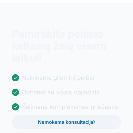
Pamirškite pelėsio
keliamą žalą visam
laikui!
Naikiname giluminį pelėsį
Dirbame su visais objektais
Šaliname kompleksines priežastis
Nemokama konsultacija