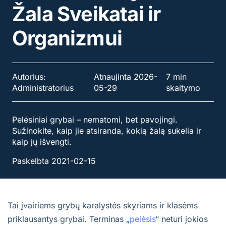
Žala Sveikatai ir
Organizmui
Autorius:
Atnaujinta 2026-
7 min
Administratorius
05-29
skaitymo
Pelėsiniai grybai – nematomi, bet pavojingi.
Sužinokite, kaip jie atsiranda, kokią žalą sukelia ir
kaip jų išvengti.
Paskelbta 2021-02-15
Tai įvairiems grybų karalystės skyriams ir klasėms
priklausantys grybai. Terminas „
pelėsis
“ neturi jokios