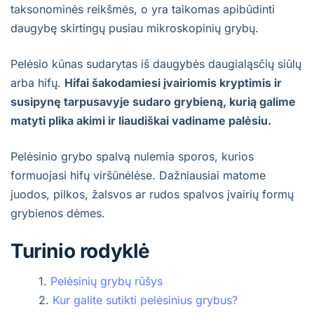
taksonominės reikšmės, o yra taikomas apibūdinti
daugybę skirtingų pusiau mikroskopinių grybų.
Pelėsio kūnas sudarytas iš daugybės daugialąsčių siūlų
arba hifų.
Hifai šakodamiesi įvairiomis kryptimis ir
susipynę tarpusavyje sudaro grybieną, kurią galime
matyti plika akimi ir liaudiškai vadiname palėsiu.
Pelėsinio grybo spalvą nulemia sporos, kurios
formuojasi hifų viršūnėlėse. Dažniausiai matome
juodos, pilkos, žalsvos ar rudos spalvos įvairių formų
grybienos dėmes.
Turinio rodyklė
Pelėsinių grybų rūšys
Kur galite sutikti pelėsinius grybus?