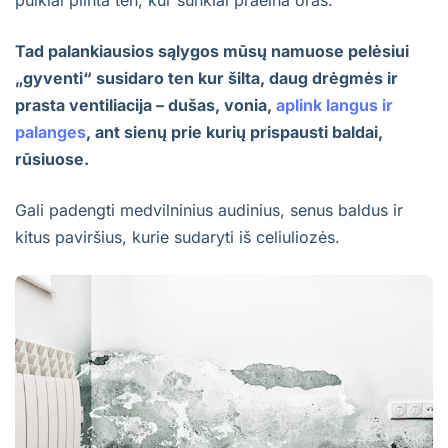
puikiai plinta ten, kur sunkiai praeina oras.
Tad palankiausios sąlygos mūsų namuose pelėsiui
„gyventi“ susidaro ten kur šilta, daug drėgmės ir
prasta ventiliacija – dušas, vonia,
aplink langus ir
palanges
, ant sienų prie kurių prispausti baldai,
rūsiuose.
Gali padengti medvilninius audinius, senus baldus ir
kitus paviršius, kurie sudaryti iš celiuliozės.