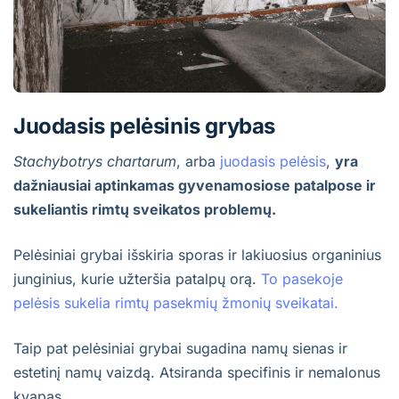
Juodasis pelėsinis grybas
Stachybotrys chartarum
,
arba
juodasis pelėsis
,
yra
dažniausiai aptinkamas gyvenamosiose patalpose ir
sukeliantis rimtų sveikatos problemų.
Pelėsiniai grybai išskiria sporas ir lakiuosius organinius
junginius, kurie užteršia patalpų orą.
To pasekoje
pelėsis sukelia rimtų pasekmių žmonių sveikatai.
Taip pat pelėsiniai grybai sugadina namų sienas ir
estetinį namų vaizdą. Atsiranda specifinis ir nemalonus
kvapas.