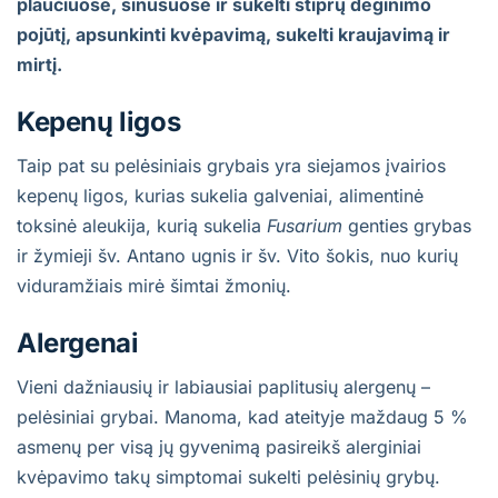
plaučiuose, sinusuose ir sukelti stiprų deginimo
pojūtį, apsunkinti kvėpavimą, sukelti kraujavimą ir
mirtį.
Kepenų ligos
Taip pat su pelėsiniais grybais yra siejamos įvairios
kepenų ligos, kurias sukelia galveniai, alimentinė
toksinė aleukija, kurią sukelia
Fusarium
genties grybas
ir žymieji šv. Antano ugnis ir šv. Vito šokis, nuo kurių
viduramžiais mirė šimtai žmonių.
Alergenai
Vieni dažniausių ir labiausiai paplitusių alergenų –
pelėsiniai grybai. Manoma, kad ateityje maždaug 5 %
asmenų per visą jų gyvenimą pasireikš alerginiai
kvėpavimo takų simptomai sukelti pelėsinių grybų.