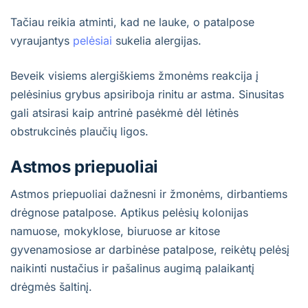
Tačiau reikia atminti, kad ne lauke, o patalpose
vyraujantys
pelėsiai
sukelia alergijas.
Beveik visiems alergiškiems žmonėms reakcija į
pelėsinius grybus apsiriboja rinitu ar astma. Sinusitas
gali atsirasi kaip antrinė pasėkmė dėl lėtinės
obstrukcinės plaučių ligos.
Astmos priepuoliai
Astmos priepuoliai dažnesni ir žmonėms, dirbantiems
drėgnose patalpose. Aptikus pelėsių kolonijas
namuose, mokyklose, biuruose ar kitose
gyvenamosiose ar darbinėse patalpose, reikėtų pelėsį
naikinti nustačius ir pašalinus augimą palaikantį
drėgmės šaltinį.