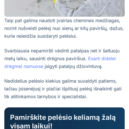
Taip pat galima naudoti įvairias chemines medžiagas,
norint nušveisti pelėsį nuo sienų ar kitų paviršių, dažus,
kurie neleidžia susidaryti pelėsiui.
Svarbiausia nepamiršti vėdinti patalpas net ir šaltuoju
metų laiku, sausinti drėgnus paviršius.
Esant didelei
drėgmei namuose
įsigyti patalpų džiovintuvą.
Nedidelius pelėsio kiekius galima suvaldyti patiems,
tačiau įsisenėjusį ir plačiai išplitusį pelėsį išnaikinti gali
tik atitinkamos tarnybos ir specialistai.
Pamirškite pelėsio keliamą žalą
visam laikui!