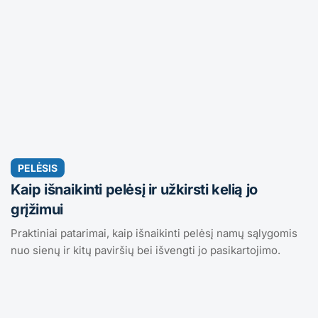
PELĖSIS
Kaip išnaikinti pelėsį ir užkirsti kelią jo
grįžimui
Praktiniai patarimai, kaip išnaikinti pelėsį namų sąlygomis
nuo sienų ir kitų paviršių bei išvengti jo pasikartojimo.