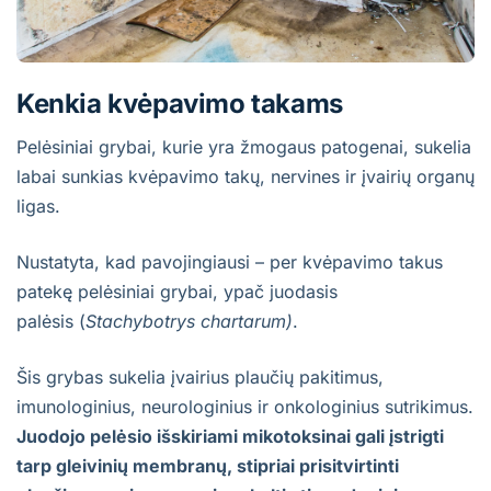
Kenkia kvėpavimo takams
Pelėsiniai grybai, kurie yra žmogaus patogenai, sukelia
labai sunkias kvėpavimo takų, nervines ir įvairių organų
ligas.
Nustatyta, kad pavojingiausi – per kvėpavimo takus
patekę pelėsiniai grybai, ypač juodasis
palėsis (
Stachybotrys chartarum)
.
Šis grybas sukelia įvairius plaučių pakitimus,
imunologinius, neurologinius ir onkologinius sutrikimus.
Juodojo pelėsio išskiriami mikotoksinai gali įstrigti
tarp gleivinių membranų, stipriai prisitvirtinti