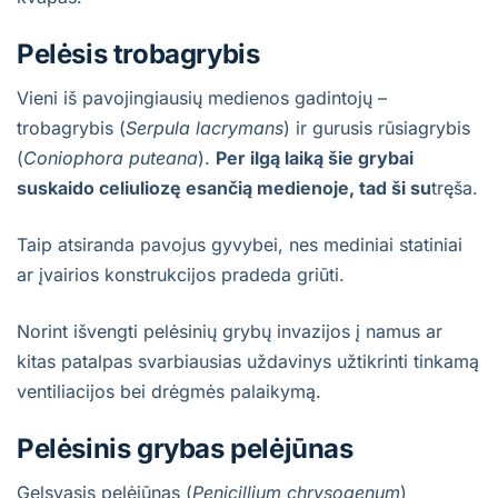
Pelėsis trobagrybis
Vieni iš pavojingiausių medienos gadintojų –
trobagrybis (
Serpula lacrymans
) ir gurusis rūsiagrybis
(
Coniophora puteana
).
Per ilgą laiką šie grybai
suskaido celiuliozę esančią medienoje, tad ši su
tręša.
Taip atsiranda pavojus gyvybei, nes mediniai statiniai
ar įvairios konstrukcijos pradeda griūti.
Norint išvengti pelėsinių grybų invazijos į namus ar
kitas patalpas svarbiausias uždavinys užtikrinti tinkamą
ventiliacijos bei drėgmės palaikymą.
Pelėsinis grybas pelėjūnas
Gelsvasis pelėjūnas (
Penicillium chrysogenum
)