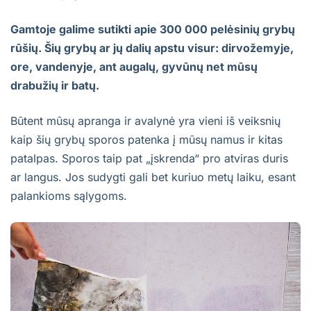
Gamtoje galime sutikti apie 300 000 pelėsinių grybų
rūšių. Šių grybų ar jų dalių apstu visur: dirvožemyje,
ore, vandenyje, ant augalų, gyvūnų net mūsų
drabužių ir batų.
Būtent mūsų apranga ir avalynė yra vieni iš veiksnių
kaip šių grybų sporos patenka į mūsų namus ir kitas
patalpas. Sporos taip pat „įskrenda“ pro atviras duris
ar langus. Jos sudygti gali bet kuriuo metų laiku, esant
palankioms sąlygoms.