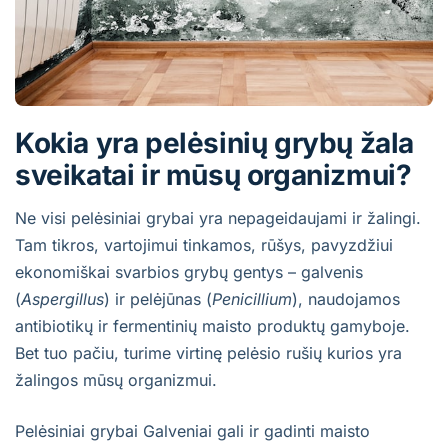
Kokia yra pelėsinių grybų žala
sveikatai ir mūsų organizmui?
Ne visi pelėsiniai grybai yra nepageidaujami ir žalingi.
Tam tikros, vartojimui tinkamos, rūšys, pavyzdžiui
ekonomiškai svarbios grybų gentys – galvenis
(
Aspergillus
) ir pelėjūnas (
Penicillium
), naudojamos
antibiotikų ir fermentinių maisto produktų gamyboje.
Bet tuo pačiu, turime virtinę pelėsio rušių kurios yra
žalingos mūsų organizmui.
Pelėsiniai grybai Galveniai gali ir gadinti maisto