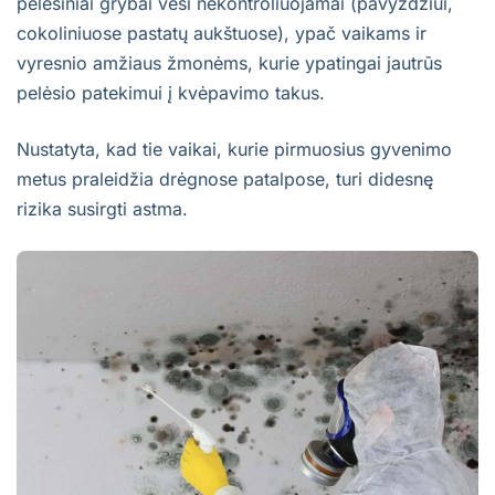
pelėsiniai grybai veši nekontroliuojamai (pavyzdžiui,
cokoliniuose pastatų aukštuose), ypač vaikams ir
vyresnio amžiaus žmonėms, kurie ypatingai jautrūs
pelėsio patekimui į kvėpavimo takus.
Nustatyta, kad tie vaikai, kurie pirmuosius gyvenimo
metus praleidžia drėgnose patalpose, turi didesnę
rizika susirgti astma.