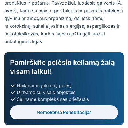
produktus ir pašarus. Pavyzdžiui, juodasis galvenis (
A.
niger
), kartu su maisto produktais ar pašarais patekęs į
gyvūnų ar žmogaus organizmą, dėl išskiriamų
mikotoksinų, sukelia įvairias alergijas, aspergiliozes ir
mikotoksikozes, kurios savo ruožtu gali sukelti
onkologines ligas.
Pamirškite pelėsio keliamą žalą
visam laikui!
Naikiname giluminį pelėsį
Dirbame su visais objektais
Šaliname kompleksines priežastis
Nemokama konsultacija