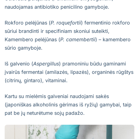
naudojamas antibiotiko penicilino gamyboje.
Rokforo pelėjūnas (
P. roquefortii
) fermentinio rokforo
sūriui brandinti ir specifiniam skoniui suteikti,
Kamembero pelėjūnas (
P. camembertii
) – kamembero
sūrio gamyboje.
Iš galvenio (
Aspergillus
) pramoniniu būdu gaminami
įvairūs fermentai (amilazės, lipazės), organinės rūgštys
(citrinų, gintaro), vitaminai.
Kartu su mielėmis galveniai naudojami sakės
(japoniškas alkoholinis gėrimas iš ryžių) gamybai, taip
pat be jų neturėtume sojų padažo.