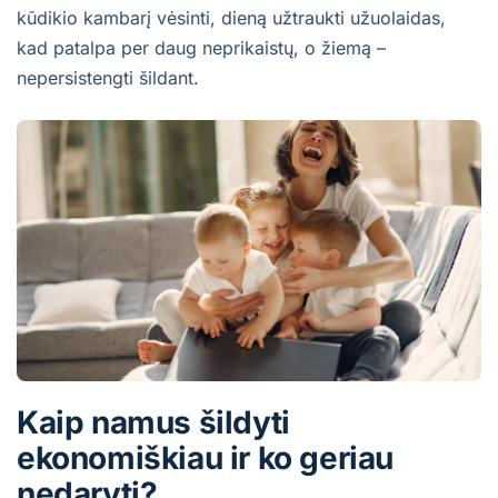
kūdikio kambarį vėsinti, dieną užtraukti užuolaidas,
kad patalpa per daug neprikaistų, o žiemą –
nepersistengti šildant.
Kaip namus šildyti
ekonomiškiau ir ko geriau
nedaryti?