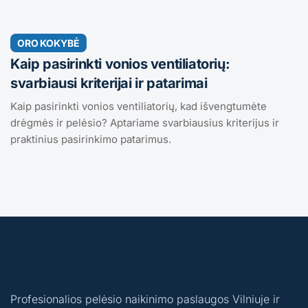
ORO KOKYBĖ
Kaip pasirinkti vonios ventiliatorių:
svarbiausi kriterijai ir patarimai
Kaip pasirinkti vonios ventiliatorių, kad išvengtumėte
drėgmės ir pelėsio? Aptariame svarbiausius kriterijus ir
praktinius pasirinkimo patarimus.
Profesionalios pelėsio naikinimo paslaugos Vilniuje ir