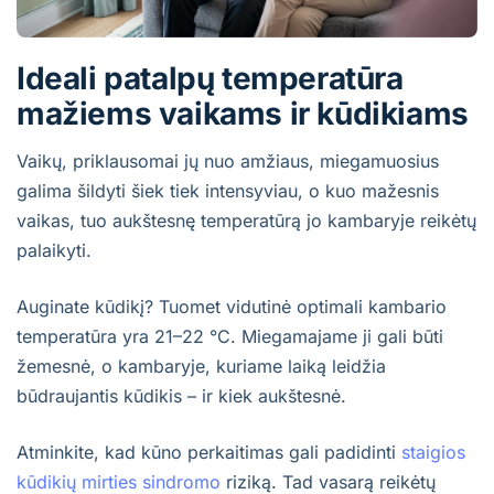
Ideali patalpų temperatūra
mažiems vaikams ir kūdikiams
Vaikų, priklausomai jų nuo amžiaus, miegamuosius
galima šildyti šiek tiek intensyviau, o kuo mažesnis
vaikas, tuo aukštesnę temperatūrą jo kambaryje reikėtų
palaikyti.
Auginate kūdikį? Tuomet vidutinė optimali kambario
temperatūra yra 21–22 °C. Miegamajame ji gali būti
žemesnė, o kambaryje, kuriame laiką leidžia
būdraujantis kūdikis – ir kiek aukštesnė.
Atminkite, kad kūno perkaitimas gali padidinti
staigios
kūdikių mirties sindromo
riziką. Tad vasarą reikėtų