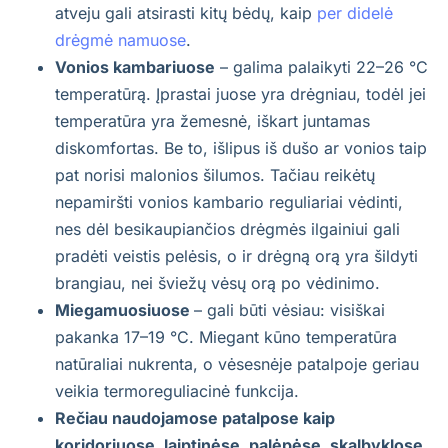
atveju gali atsirasti kitų bėdų, kaip
per didelė
drėgmė namuose
.
Vonios kambariuose
– galima palaikyti 22–26 °C
temperatūrą. Įprastai juose yra drėgniau, todėl jei
temperatūra yra žemesnė, iškart juntamas
diskomfortas. Be to, išlipus iš dušo ar vonios taip
pat norisi malonios šilumos. Tačiau reikėtų
nepamiršti vonios kambario reguliariai vėdinti,
nes dėl besikaupiančios drėgmės ilgainiui gali
pradėti veistis pelėsis, o ir drėgną orą yra šildyti
brangiau, nei šviežų vėsų orą po vėdinimo.
Miegamuosiuose
– gali būti vėsiau: visiškai
pakanka 17–19 °C. Miegant kūno temperatūra
natūraliai nukrenta, o vėsesnėje patalpoje geriau
veikia termoreguliacinė funkcija.
Rečiau naudojamose patalpose kaip
koridoriuose, laiptinėse, palėpėse, skalbyklose