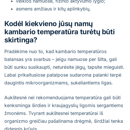
veiklos namuose, fizinio aktyvumo lygio;
asmens amžiaus ir kitų aplinkybių.
Kodėl kiekvieno jūsų namų
kambario temperatūra turėtų būti
skirtinga?
Pradėkime nuo to, kad kambario temperatūros
balansas yra svarbus – jeigu namuose per šilta, gali
būti sunku susikaupti, neturėsite jėgų, tapsite mieguisti.
Labai prikaitusiose patalpose sudaroma palanki terpė
daugintis mikroorganizmams, sukeliantiems ligas.
Aukštesnė nei rekomenduojama temperatūra gali būti
kenksminga širdies ir kraujagyslių ligomis sergantiems
žmonėms. Tvyrant aukštesnei temperatūrai iš
organizmo greičiau pašalinama drėgmė, širdžiai tenka
didesnis krūvis.