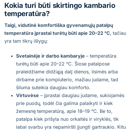
Kokia turi būti skirtingo kambario
temperatūra?
Taigi, vidutinė komfortiška gyvenamųjų patalpų
temperatūra įprastai turėtų būti apie 20–22 °C
, tačiau
yra tam tikrų išlygų:
Svetainėje ir darbo kambaryje
– temperatūra
turėtų būti apie 20–22 °C. Šiose patalpose
praleidžiame didžiąją dalį dienos, ilsimės arba
dirbame prie kompiuterio, mažiau judame, tad
šiluma suteikia daugiau komforto.
Virtuvėse
– įprastai daugiau judame, sukiojamės
prie puodų, todėl čia galima palaikyti ir kiek
žemesnę temperatūrą, apie 18–19 °C. Be to,
patalpa kiek prišyla nuo orkaitės ir viryklės, tik
labai svarbu yra nepamiršti įjungti gartraukio. Kitu