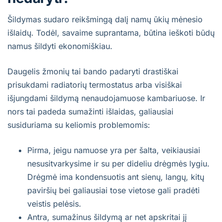
Šildymas sudaro reikšmingą dalį namų ūkių mėnesio
išlaidų. Todėl, savaime suprantama, būtina ieškoti būdų
namus šildyti ekonomiškiau.
Daugelis žmonių tai bando padaryti drastiškai
prisukdami radiatorių termostatus arba visiškai
išjungdami šildymą nenaudojamuose kambariuose. Ir
nors tai padeda sumažinti išlaidas, galiausiai
susiduriama su keliomis problemomis:
Pirma, jeigu namuose yra per šalta, veikiausiai
nesusitvarkysime ir su per dideliu drėgmės lygiu.
Drėgmė ima kondensuotis ant sienų, langų, kitų
paviršių bei galiausiai tose vietose gali pradėti
veistis pelėsis.
Antra, sumažinus šildymą ar net apskritai jį