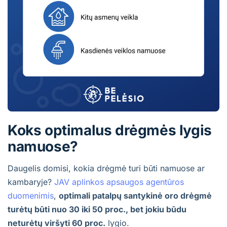
Koks optimalus drėgmės lygis
namuose?
Daugelis domisi, kokia drėgmė turi būti namuose ar
kambaryje?
JAV aplinkos apsaugos agentūros
duomenimis
,
optimali patalpų santykinė oro drėgmė
turėtų būti nuo 30 iki 50 proc., bet jokiu būdu
neturėtų viršyti 60 proc.
lygio.