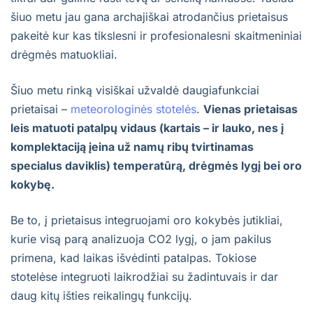
šiuo metu jau gana archajiškai atrodančius prietaisus
pakeitė kur kas tikslesni ir profesionalesni skaitmeniniai
drėgmės matuokliai.
Šiuo metu rinką visiškai užvaldė daugiafunkciai
prietaisai –
meteorologinės stotelės
.
Vienas prietaisas
leis matuoti patalpų vidaus (kartais – ir lauko, nes į
komplektaciją įeina už namų ribų tvirtinamas
specialus daviklis) temperatūrą, drėgmės lygį bei oro
kokybę.
Be to, į prietaisus integruojami oro kokybės jutikliai,
kurie visą parą analizuoja CO2 lygį, o jam pakilus
primena, kad laikas išvėdinti patalpas. Tokiose
stotelėse integruoti laikrodžiai su žadintuvais ir dar
daug kitų išties reikalingų funkcijų.