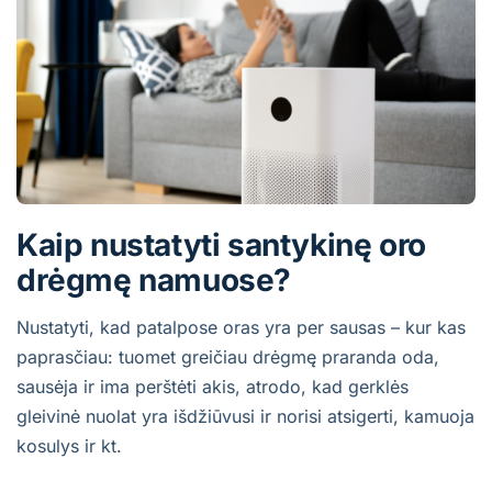
Kaip nustatyti santykinę oro
drėgmę namuose?
Nustatyti, kad patalpose oras yra per sausas – kur kas
paprasčiau: tuomet greičiau drėgmę praranda oda,
sausėja ir ima perštėti akis, atrodo, kad gerklės
gleivinė nuolat yra išdžiūvusi ir norisi atsigerti, kamuoja
kosulys ir kt.