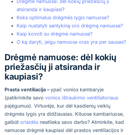
Drėgmė namuose: dėl kokių priežasčių ji
atsiranda ir kaupiasi?
Koks optimalus drėgmės lygis namuose?
Kaip nustatyti santykinę oro drėgmę namuose?
Kaip kovoti su drėgme namuose?
O ką daryti, jeigu namuose oras yra per sausas?
Drėgmė namuose: dėl kokių
priežasčių ji atsiranda ir
kaupiasi?
Prasta ventiliacija –
ypač vonios kambaryje
(patikrinkite savo
vonios ištraukimo ventiliatoriaus
pajėgumus). Virtuvėje, kur dėl kasdienių veiklų
drėgmės lygis yra didžiausias. Kituose kambariuose,
galbūt
orlaidės
neatlieka savo darbo? Atminkite, kad
namuose drėgmė kaupiasi dėl prastos ventiliacijos ir