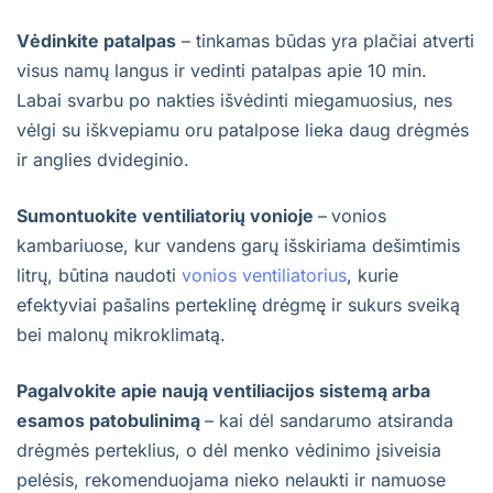
Vėdinkite patalpas
– tinkamas būdas yra plačiai atverti
visus namų langus ir vedinti patalpas apie 10 min.
Labai svarbu po nakties išvėdinti miegamuosius, nes
vėlgi su iškvepiamu oru patalpose lieka daug drėgmės
ir anglies dvideginio.
Sumontuokite ventiliatorių vonioje
–
vonios
kambariuose, kur vandens garų išskiriama dešimtimis
litrų, būtina naudoti
vonios ventiliatorius
, kurie
efektyviai pašalins perteklinę drėgmę ir sukurs sveiką
bei malonų mikroklimatą.
Pagalvokite apie naują ventiliacijos sistemą arba
esamos patobulinimą
– kai dėl sandarumo atsiranda
drėgmės perteklius, o dėl menko vėdinimo įsiveisia
pelėsis, rekomenduojama nieko nelaukti ir namuose