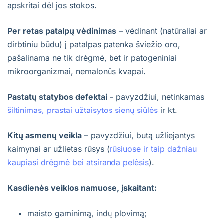
apskritai dėl jos stokos.
Per retas patalpų vėdinimas
– vėdinant (natūraliai ar
dirbtiniu būdu) į patalpas patenka šviežio oro,
pašalinama ne tik drėgmė, bet ir patogeniniai
mikroorganizmai, nemalonūs kvapai.
Pastatų statybos defektai
– pavyzdžiui, netinkamas
šiltinimas, prastai užtaisytos sienų siūlės
ir kt.
Kitų asmenų veikla
– pavyzdžiui, butą užliejantys
kaimynai ar užlietas rūsys (
rūsiuose ir taip dažniau
kaupiasi drėgmė bei atsiranda pelėsis
).
Kasdienės veiklos namuose, įskaitant:
maisto gaminimą, indų plovimą;