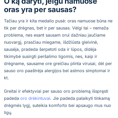
O ką daryti, jeigu namuose
oras yra per sausas?
Tačiau yra ir kita medalio pusė: oras namuose būna ne
tik per drėgnas, bet ir per sausas. Vėlgi tai – nemaža
problema, nes esant sausam orui dažniau jaučiame
nuovargį, prasčiau miegame, išdžiūsta gleivinė,
sausėja, pradeda šerpetoti oda ir lūpos, didėja
tikimybė susirgti peršalimo ligomis, nes, kaip ir
drėgname, sausame ore greičiau plinta virusai, dėl per
sauso oro paaštrėja alergijos bei astmos simptomai ir
kt.
Greitai ir efektyviai per sauso oro problemą išspręsti
padeda
oro drėkintuvai
. Jie padeda palaikyti tinkamą
drėgmės lygį, suteikia komforto bei apsaugo mus nuo
ligų.