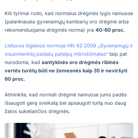
Kiti tyrimai rodo, kad normalus drėgmės lygis namuose
(palankiausia gyvenamųjų kambarių oro drėgmė arba
rekomenduojama drėgmės norma) yra
40-60 proc.
Lietuvos higienos normoje HN 42:2009 „Gyvenamųjų ir
visuomeninių pastatų patalpų mikroklimatas“
taip pat
nurodoma, kad
santykinės oro drėgmės ribinės
vertės turėtų būti ne žemesnės kaip 35 ir neviršyti
60 proc.
Atminkite, kad normali drėgmė namuose jums padės
išsaugoti gerą sveikatą bei apsaugoti turtą nuo daug
žalos sukeliančios drėgmės.