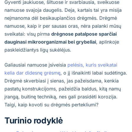
Gyventi jaukiuose, šiltuose ir svarbiausia, sveikuose
namuose svajoja daugelis. Deja, kartais tai yra misija
neįmanoma dėl besikaupiančios drėgmės. Drėgmė
namuose, kaip ir per sausas oras, nėra palanki mūsų
sveikatai: visų pirma
drėgnose patalpose sparčiai
dauginasi mikroorganizmai bei grybeliai
, aplinkoje
paskleidžiantys ligų sukėlėjus.
Galiausiai namuose įsiveisia
pelėsis, kuris sveikatai
kelia dar didesnę grėsmę
, o jį išnaikinti labai sudėtinga.
Drėgmė skverbiasi į sienas, jas pažeisdama, kenkia
pastatų konstrukcijoms, pažeidžia baldus, kitą namų
įrangą, buitinę techniką, nes gali prasidėti korozija.
Taigi, kaip kovoti su drėgmės pertekliumi?
Turinio rodyklė