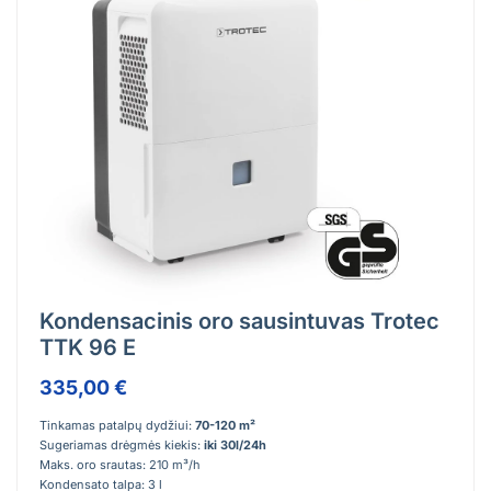
Kondensacinis oro sausintuvas Trotec
TTK 96 E
335,00 €
Tinkamas patalpų dydžiui:
70-120 m²
Sugeriamas drėgmės kiekis:
iki 30l/24h
Maks. oro srautas: 210 m³/h
Kondensato talpa: 3 l