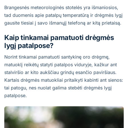
Brangesnės meteorologinės stotelės yra išmaniosios,
tad duomenis apie patalpų temperatūrą ir drėgmės lygį
gausite tiesiai į savo išmanųjį telefoną ar kitą prietaisą.
Kaip tinkamai pamatuoti drėgmės
lygį patalpose?
Norint tinkamai pamatuoti santykinę oro drėgmę,
matuoklį reikėtų statyti patalpos viduryje, kažkur ant
stalviršio ar kito aukščiau grindų esančio paviršiaus.
Kartais drėgmės matuokliai pritaikyti kabinti ant sienos:
tai patogu, nes nuolat galima stebėti drėgmės lygį
patalpose.