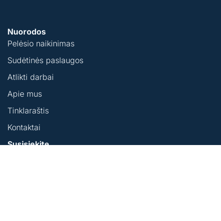
Nuorodos
Pelėsio naikinimas
Sudėtinės paslaugos
Atlikti darbai
Apie mus
Tinklaraštis
Kontaktai
Susisiekite
+37066590951
info@bepelesio.lt
Verkių 34B, Vilnius
I-V (09:00-19:00)