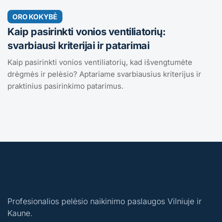
ORO KOKYBĖ
Kaip pasirinkti vonios ventiliatorių:
svarbiausi kriterijai ir patarimai
Kaip pasirinkti vonios ventiliatorių, kad išvengtumėte
drėgmės ir pelėsio? Aptariame svarbiausius kriterijus ir
praktinius pasirinkimo patarimus.
Profesionalios pelėsio naikinimo paslaugos Vilniuje ir
Kaune.