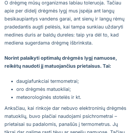
O drėgmę mūsų organizmas labiau toleruoja. Tačiau
apie per didelį drėgmės lygį mus įspėja ant langų
besikaupiantys vandens garai, ant sienų ir langų rėmų
pradedantis augti pelėsis, kai tampa sunkiau uždaryti
medines duris ar baldų dureles: taip yra dėl to, kad
mediena sugerdama drėgmę išbrinksta.
Norint palaikyti optimalų drėgmės lygį namuose,
reikėtų naudoti jį matuojančius prietaisus. Tai:
daugiafunkciai termometrai;
oro drėgmės matuokliai;
meteorologinės stotelės ir kt.
Anksčiau, kai rinkoje dar nebuvo elektroninių drėgmės
matuoklių, buvo plačiai naudojami psichrometrai –
prietaisai su padalomis, panašūs į termometrus. Jų
tikrai dar galime rasti tėvų ar senelių namuose. Tačiau