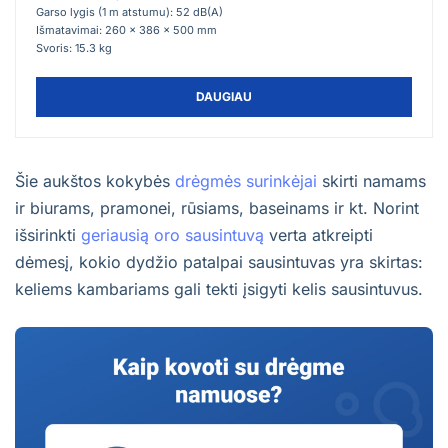
Garso lygis (1 m atstumu): 52 dB(A)
Išmatavimai: 260 x 386 x 500 mm
Svoris: 15.3 kg
DAUGIAU
Šie aukštos kokybės
drėgmės surinkėjai
skirti namams
ir biurams, pramonei, rūsiams, baseinams ir kt. Norint
išsirinkti
geriausią oro sausintuvą
verta atkreipti
dėmesį, kokio dydžio patalpai sausintuvas yra skirtas:
keliems kambariams gali tekti įsigyti kelis sausintuvus.