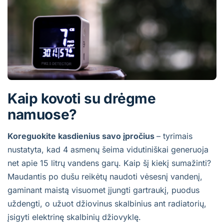
Kaip kovoti su drėgme
namuose?
Koreguokite kasdienius savo įpročius
– tyrimais
nustatyta, kad 4 asmenų šeima vidutiniškai generuoja
net apie 15 litrų vandens garų. Kaip šį kiekį sumažinti?
Maudantis po dušu reikėtų naudoti vėsesnį vandenį,
gaminant maistą visuomet įjungti gartraukį, puodus
uždengti, o užuot džiovinus skalbinius ant radiatorių,
įsigyti elektrinę skalbinių džiovyklę.