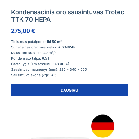
Kondensacinis oro sausintuvas Trotec
TTK 70 HEPA
275,00 €
Tinkamas patalpoms:
iki 50 m²
Sugeriamas drėgmės kiekis:
iki 24l/24h
Maks. oro srautas: 140 m³/h
Kondensato talpa: 6.5 l
Garso lygis (1 m atstumu): 48 dB(A)
Sausintuvo matmenys (mm): 225 x 340 x 565
Sausintuvo svoris (kg): 14.5
DAUGIAU