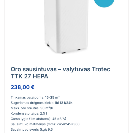
Oro sausintuvas – valytuvas Trotec
TTK 27 HEPA
238,00 €
Tinkamas patalpoms:
15-25 m²
Sugeriamas drėgmės kiekis:
iki 12 l/24h
Maks. oro srautas: 90 m³/h
Kondensato talpa: 2.5 l
Garso lygis (1 m atstumu): 45 dB(A)
Sausintuvo matmenys (mm): 245x245x500
Sausintuvo svoris (kg): 9.5