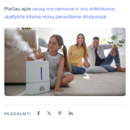
Plačiau apie
sausą ora namuose ir oro drėkintuvus
skaitykite kitame mūsų paruoštame straipsnyje.
PASIDALINTI